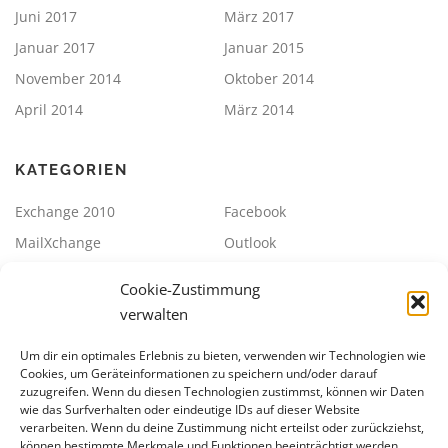
Juni 2017
März 2017
Januar 2017
Januar 2015
November 2014
Oktober 2014
April 2014
März 2014
KATEGORIEN
Exchange 2010
Facebook
MailXchange
Outlook
SBS2011
Sonstiges
Cookie-Zustimmung
Strato / ePages Datev
Synology
verwalten
Uncategorized
VMWare
Um dir ein optimales Erlebnis zu bieten, verwenden wir Technologien wie
Cookies, um Geräteinformationen zu speichern und/oder darauf
zuzugreifen. Wenn du diesen Technologien zustimmst, können wir Daten
META
wie das Surfverhalten oder eindeutige IDs auf dieser Website
verarbeiten. Wenn du deine Zustimmung nicht erteilst oder zurückziehst,
Anmelden
Eintrags-Feed
können bestimmte Merkmale und Funktionen beeinträchtigt werden.