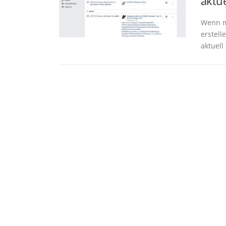
aktue
Wenn m
erstell
aktuell