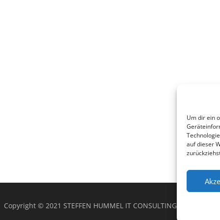
Um dir ein 
Geräteinfor
Technologie
auf dieser 
zurückziehs
Akze
Copyright © 2021 STEFFEN HUMMEL IT CONSULTING & SERVICES