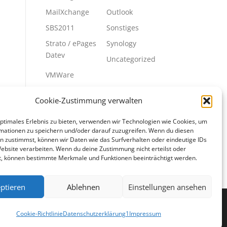
MailXchange
Outlook
SBS2011
Sonstiges
Strato / ePages
Synology
Datev
Uncategorized
VMWare
Cookie-Zustimmung verwalten
META
optimales Erlebnis zu bieten, verwenden wir Technologien wie Cookies, um
Anmelden
Eintrags-Feed
mationen zu speichern und/oder darauf zuzugreifen. Wenn du diesen
n zustimmst, können wir Daten wie das Surfverhalten oder eindeutige IDs
Kommentar-Feed
WordPress.org
Website verarbeiten. Wenn du deine Zustimmung nicht erteilst oder
t, können bestimmte Merkmale und Funktionen beeinträchtigt werden.
ptieren
Ablehnen
Einstellungen ansehen
Cookie-Richtlinie
Datenschutzerklärung1
Impressum