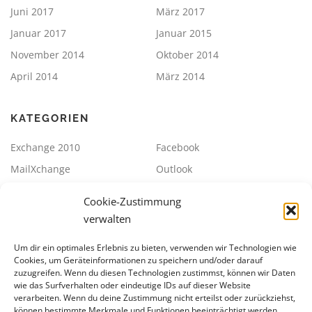
Juni 2017
März 2017
Januar 2017
Januar 2015
November 2014
Oktober 2014
April 2014
März 2014
KATEGORIEN
Exchange 2010
Facebook
MailXchange
Outlook
SBS2011
Sonstiges
Cookie-Zustimmung
Strato / ePages Datev
Synology
verwalten
Uncategorized
VMWare
Um dir ein optimales Erlebnis zu bieten, verwenden wir Technologien wie
Cookies, um Geräteinformationen zu speichern und/oder darauf
zuzugreifen. Wenn du diesen Technologien zustimmst, können wir Daten
META
wie das Surfverhalten oder eindeutige IDs auf dieser Website
verarbeiten. Wenn du deine Zustimmung nicht erteilst oder zurückziehst,
Anmelden
Eintrags-Feed
können bestimmte Merkmale und Funktionen beeinträchtigt werden.