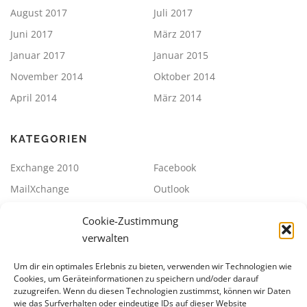
August 2017
Juli 2017
Juni 2017
März 2017
Januar 2017
Januar 2015
November 2014
Oktober 2014
April 2014
März 2014
KATEGORIEN
Exchange 2010
Facebook
MailXchange
Outlook
SBS2011
Sonstiges
Cookie-Zustimmung
Strato / ePages Datev
Synology
verwalten
Uncategorized
VMWare
Um dir ein optimales Erlebnis zu bieten, verwenden wir Technologien wie
Cookies, um Geräteinformationen zu speichern und/oder darauf
zuzugreifen. Wenn du diesen Technologien zustimmst, können wir Daten
META
wie das Surfverhalten oder eindeutige IDs auf dieser Website