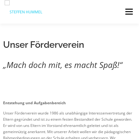
Menü
ÜBER UNS
UNSERE SERVICES
BLOG
Unser Förderverein
IMPRESSUM
DATENSCHUTZERKLÄRUNG
„Mach doch mit, es macht Spaß!“
COOKIE-RICHTLINIE (EU)
Entstehung und Aufgabenbereich
Unser Förderverein wurde 1986 als unabhängige Interessenvertretung der
Eltern gegründet und ist zu einem festen Bestandteil der Schule geworden.
Er wird von uns Eltern im Vorstand ehrenamtlich geleitet und ist als
gemeinnützig anerkannt. Mit unserer Arbeit wollen wir die pädagogischen
Rahmenbedingungen an der Schule erhalten und verbessern. Wir